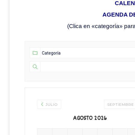
CALEN
AGENDA D
(Clica en «categoría» para 
JULIO
SEPTIEMBR
AGOSTO 2026