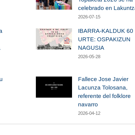
celebrado en Lakuntz
2026-07-15
a
IBARRA-KALDUK 60
URTE: OSPAKIZUN
a
NAGUSIA
2026-05-28
u
Fallece Jose Javier
Lacunza Tolosana,
referente del folklore
navarro
2026-04-12