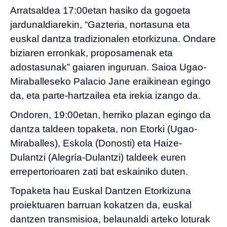
Arratsaldea 17:00etan hasiko da gogoeta
jardunaldiarekin, “Gazteria, nortasuna eta
euskal dantza tradizionalen etorkizuna. Ondare
biziaren erronkak, proposamenak eta
adostasunak” gaiaren inguruan. Saioa Ugao-
Miraballeseko Palacio Jane eraikinean egingo
da, eta parte-hartzailea eta irekia izango da.
Ondoren, 19:00etan, herriko plazan egingo da
dantza taldeen topaketa, non Etorki (Ugao-
Miraballes), Eskola (Donosti) eta Haize-
Dulantzi (Alegría-Dulantzi) taldeek euren
errepertorioaren zati bat eskainiko duten.
Topaketa hau Euskal Dantzen Etorkizuna
proiektuaren barruan kokatzen da, euskal
dantzen transmisioa, belaunaldi arteko loturak