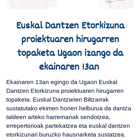
Euskal Dantzen Etorkizuna
proiektuaren hirugarren
topaketa Ugaon izango da
ekainaren 13an
Ekainaren 13an egingo da Ugaon Euskal
Dantzen Etorkizuna proiektuaren hirugarren
topaketa. Euskal Dantzarien Biltzarrak
sustatutako ekimen honen helburua da dantza
taldeen arteko harremanak sendotzea,
errepertorioak partekatzea eta euskal dantzen
etorkizunari buruzko hausnarketa sustatzea.