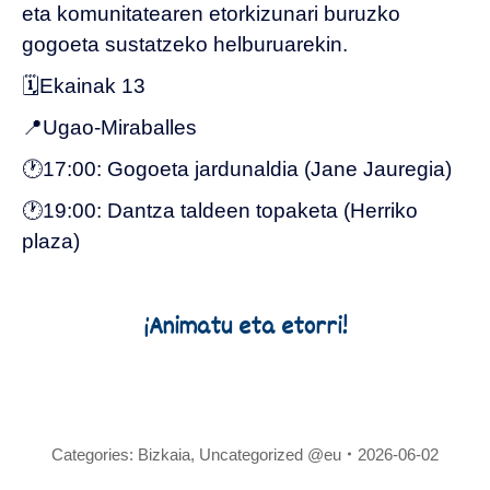
eta komunitatearen etorkizunari buruzko
gogoeta sustatzeko helburuarekin.
🗓️Ekainak 13
📍Ugao-Miraballes
🕐17:00: Gogoeta jardunaldia (Jane Jauregia)
🕐19:00: Dantza taldeen topaketa (Herriko
plaza)
¡Animatu eta etorri!
Categories:
Bizkaia
,
Uncategorized @eu
2026-06-02